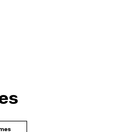
es
rmes