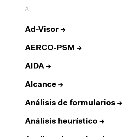
A
Ad-Visor
→
AERCO-PSM
→
AIDA
→
Alcance
→
Análisis de formularios
→
Análisis heurístico
→