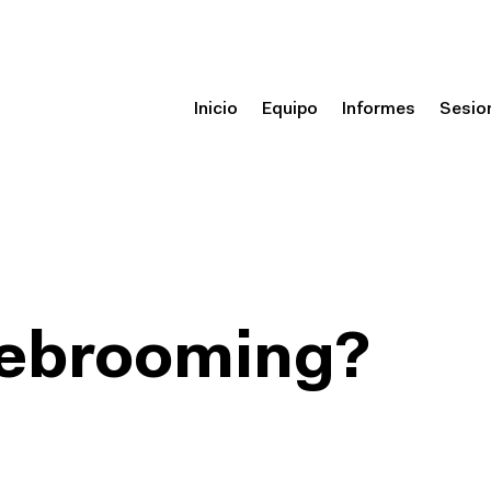
Inicio
Equipo
Informes
Sesio
webrooming?