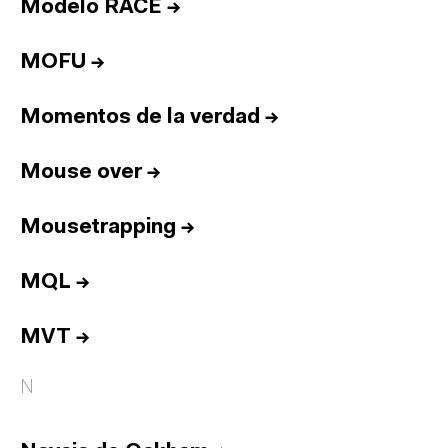
Equipo
Modelo RACE
→
Informes
MOFU
→
Sesiones
Talento
Momentos de la verdad
→
Premios
Mouse over
→
Contacto
English
Mousetrapping
→
MQL
→
Cultura
Diccionario
Legal
Privacidad
Cookies
MVT
→
Twitter
3.332
Linkedin
4.590
N
Instagram
1.898
Youtube
212
Newsletter
31.730