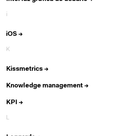
i
iOS
→
K
Kissmetrics
→
Knowledge management
→
KPI
→
L