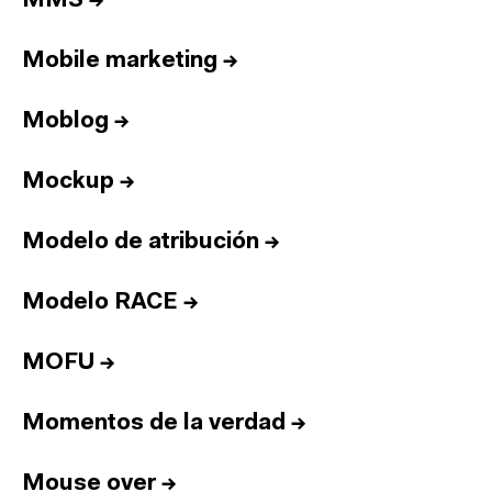
MMS
→
Equipo
Informes
Mobile marketing
→
Sesiones
Talento
Moblog
→
Premios
Mockup
→
Contacto
English
Modelo de atribución
→
Modelo RACE
→
Cultura
Diccionario
Legal
Privacidad
Cookies
MOFU
→
Twitter
3.332
Linkedin
4.590
Momentos de la verdad
→
Instagram
1.898
Youtube
212
Newsletter
31.730
Mouse over
→