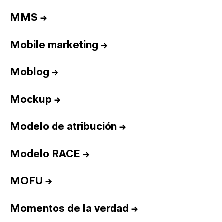
Equipo
MMS
→
Informes
Sesiones
Mobile marketing
→
Talento
Premios
Moblog
→
Contacto
Mockup
→
English
Modelo de atribución
→
Cultura
Diccionario
Modelo RACE
→
Legal
Privacidad
Cookies
Twitter
3.332
Linkedin
4.590
MOFU
→
Instagram
1.898
Youtube
212
Newsletter
31.730
Momentos de la verdad
→