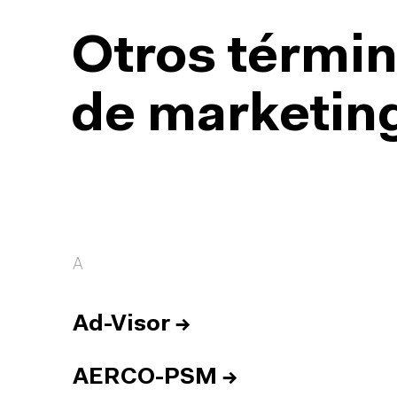
Otros términ
de marketing
A
Ad-Visor
→
AERCO-PSM
→