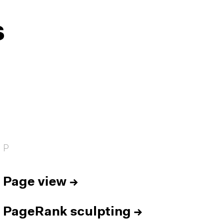
s
P
Page view
→
PageRank sculpting
→