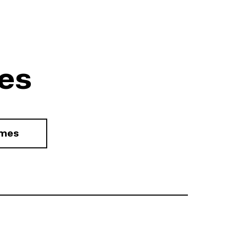
es
rmes