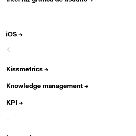
i
iOS
→
K
Kissmetrics
→
Knowledge management
→
KPI
→
L