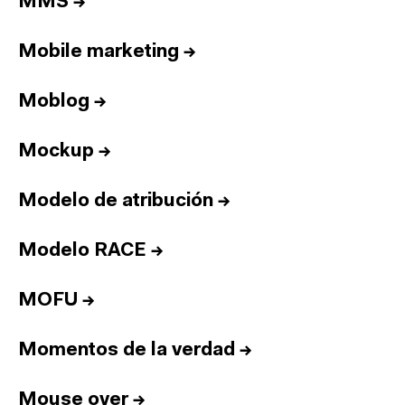
Equipo
MMS
→
Informes
Mobile marketing
→
Sesiones
Talento
Moblog
→
Premios
Mockup
→
Contacto
English
Modelo de atribución
→
Modelo RACE
→
Cultura
Diccionario
Legal
Privacidad
Cookies
MOFU
→
Twitter
3.332
Linkedin
4.590
Momentos de la verdad
→
Instagram
1.898
Youtube
212
Newsletter
31.730
Mouse over
→