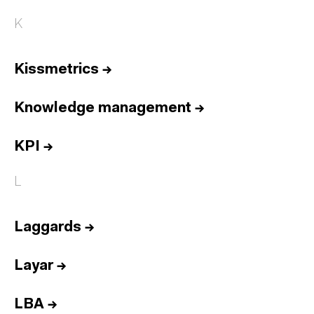
K
Kissmetrics
→
Knowledge management
→
KPI
→
L
Laggards
→
Layar
→
LBA
→