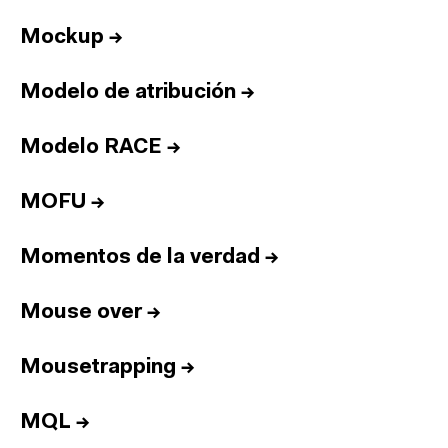
Equipo
Informes
Mockup
→
Sesiones
Modelo de atribución
→
Talento
Premios
Modelo RACE
→
Contacto
MOFU
→
English
Momentos de la verdad
→
Cultura
Diccionario
Mouse over
→
Legal
Privacidad
Cookies
Twitter
3.332
Linkedin
4.590
Mousetrapping
→
Instagram
1.898
Youtube
212
Newsletter
31.730
MQL
→