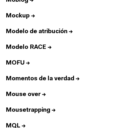
Moblog
→
Equipo
Informes
Mockup
→
Sesiones
Talento
Modelo de atribución
→
Premios
Modelo RACE
→
Contacto
English
MOFU
→
Momentos de la verdad
→
Cultura
Diccionario
Legal
Privacidad
Cookies
Mouse over
→
Twitter
3.332
Linkedin
4.590
Mousetrapping
→
Instagram
1.898
Youtube
212
Newsletter
31.730
MQL
→