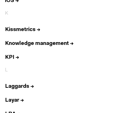
iOS
→
K
Kissmetrics
→
Knowledge management
→
KPI
→
L
Laggards
→
Layar
→