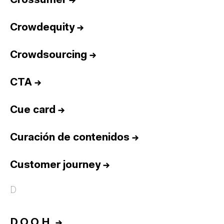
Crossumer
→
Crowdequity
→
Crowdsourcing
→
CTA
→
Cue card
→
Curación de contenidos
→
Customer journey
→
D
D.O.O.H.
→