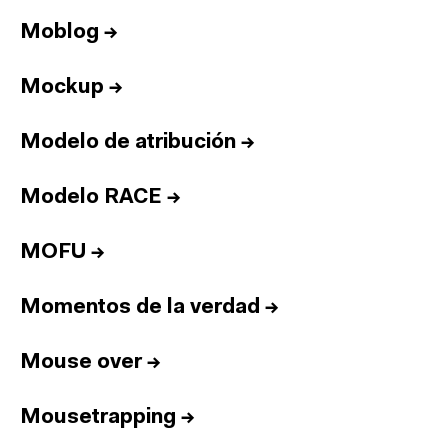
Equipo
Moblog
→
Informes
Sesiones
Mockup
→
Talento
Modelo de atribución
→
Premios
Contacto
Modelo RACE
→
English
MOFU
→
Cultura
Diccionario
Momentos de la verdad
→
Legal
Privacidad
Cookies
Mouse over
→
Twitter
3.332
Linkedin
4.590
Instagram
1.898
Youtube
212
Mousetrapping
→
Newsletter
31.730