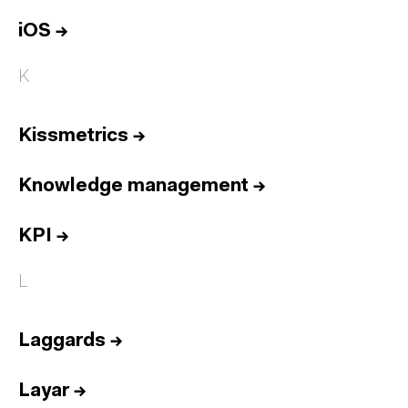
iOS
→
K
Kissmetrics
→
Knowledge management
→
KPI
→
L
Laggards
→
Layar
→