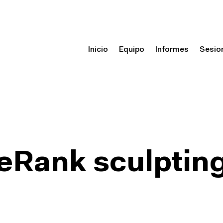
Inicio
Equipo
Informes
Sesio
eRank sculptin