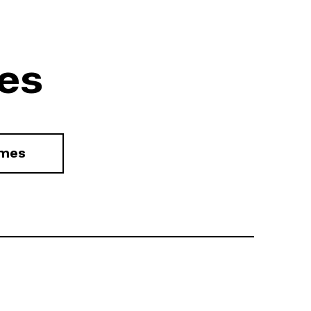
es
rmes