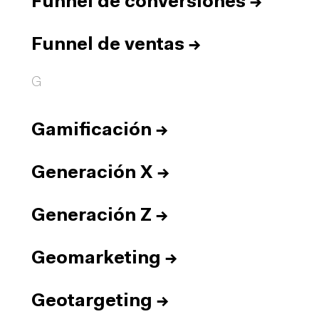
Funnel de conversiones
→
Funnel de ventas
→
G
Gamificación
→
Generación X
→
Generación Z
→
Geomarketing
→
Geotargeting
→