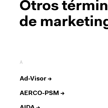
Otros términ
de marketing
A
Ad-Visor
→
AERCO-PSM
→
AIDA
→