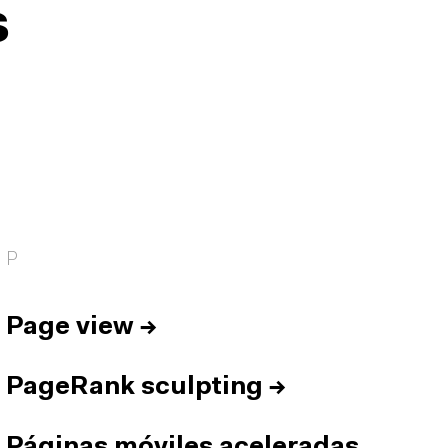
s
P
Page view
→
PageRank sculpting
→
Páginas móviles aceleradas